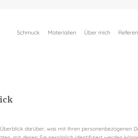
Schmuck
Materialien
Über mich
Refere
ick
Überblick darüber, was mit Ihren personenbezogenen Da
ten, mit denen Sie persönlich identifiziert werden kön