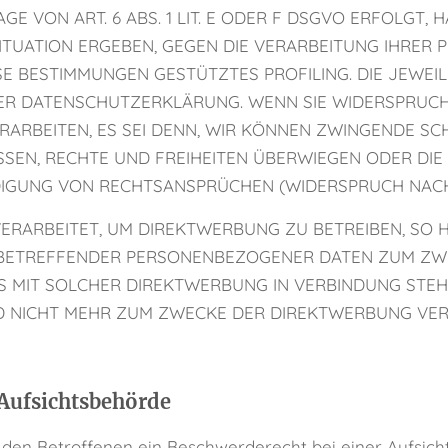
VON ART. 6 ABS. 1 LIT. E ODER F DSGVO ERFOLGT, H
SITUATION ERGEBEN, GEGEN DIE VERARBEITUNG IHR
IESE BESTIMMUNGEN GESTÜTZTES PROFILING. DIE JEWE
SER DATENSCHUTZERKLÄRUNG. WENN SIE WIDERSPRUCH
ARBEITEN, ES SEI DENN, WIR KÖNNEN ZWINGENDE S
SSEN, RECHTE UND FREIHEITEN ÜBERWIEGEN ODER DIE
GUNG VON RECHTSANSPRÜCHEN (WIDERSPRUCH NACH AR
ARBEITET, UM DIREKTWERBUNG ZU BETREIBEN, SO HA
E BETREFFENDER PERSONENBEZOGENER DATEN ZUM ZW
 ES MIT SOLCHER DIREKTWERBUNG IN VERBINDUNG STE
NICHT MEHR ZUM ZWECKE DER DIREKTWERBUNG VERWE
Aufsichts­behörde
den Betroffenen ein Beschwerderecht bei einer Aufsich